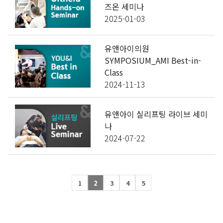
즈온 세미나
2025-01-03
GYEONGSANG-DO
대구점
부산점
창원점
유앤아이의원
SYMPOSIUM_AMI Best-in-
Class
2024-11-13
유앤아이 실리프팅 라이브 세미
나
2024-07-22
1
2
3
4
5