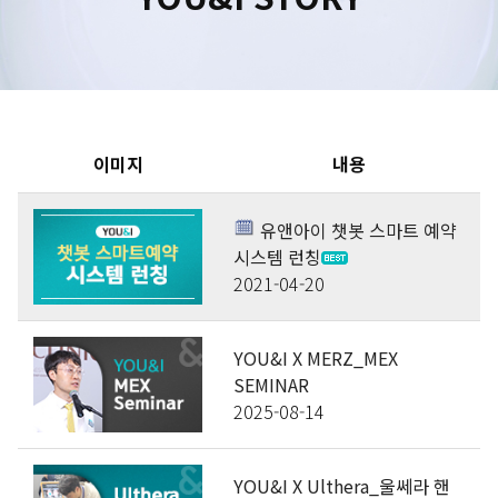
수원점
판교점
광교점
광명점
산본점
부천점
일산점
다산점
김포점
인천검단점
동탄점
평택점
안양점
부평점
안산점
의정부점
이미지
내용
시흥배곧점
분당미금점
과천점
하남미사점
유앤아이 챗봇 스마트 예약
화성봉담점
경기광주점
시스템 런칭
2021-04-20
CHUNGCHEONG-DO
YOU&I X MERZ_MEX
천안점
대전점
SEMINAR
2025-08-14
JEOLLA-DO
광주점
목포점
YOU&I X Ulthera_울쎄라 핸