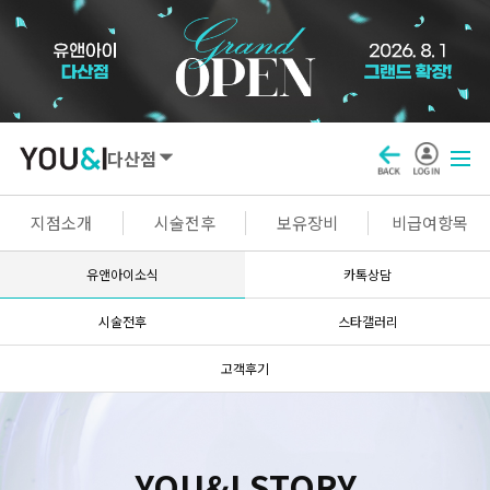
다산점
SEOUL
지점소개
시술전후
보유장비
비급여항목
강남점
선릉점
잠실점
왕십리점
유앤아이소식
카톡상담
명동점
홍대신촌점
영등포점
마곡점
시술전후
스타갤러리
건대점
구로점
여의도점
천호점
고객후기
목동점
창동점
GYEONGGI / INCHEON
YOU&I STORY