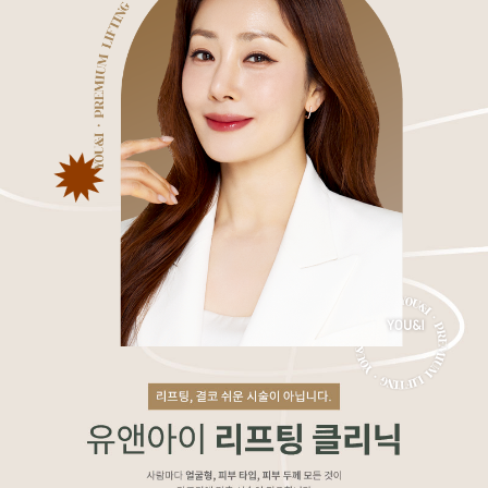
수원점
판교점
광교점
광명점
산본점
부천점
일산점
다산점
김포점
인천검단점
동탄점
평택점
안양점
부평점
안산점
의정부점
시흥배곧점
분당미금점
과천점
하남미사점
화성봉담점
경기광주점
CHUNGCHEONG-DO
천안점
대전점
JEOLLA-DO
광주점
목포점