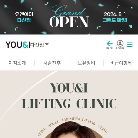
다산점
SEOUL
지점소개
시술전후
보유장비
비급여항목
강남점
선릉점
잠실점
왕십리점
명동점
홍대신촌점
영등포점
마곡점
건대점
구로점
여의도점
천호점
목동점
창동점
GYEONGGI / INCHEON