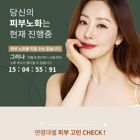
15
:
04
:
56
:
66