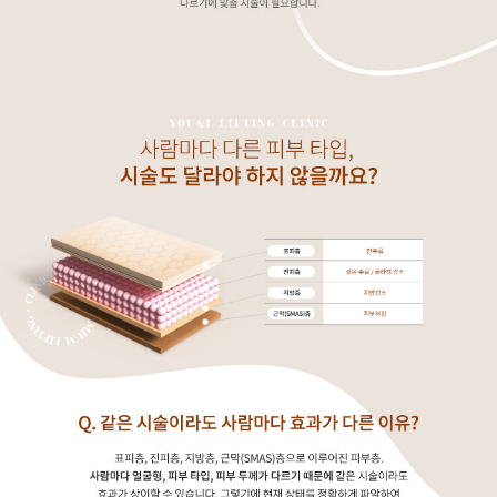
GYEONGSANG-DO
대구점
부산점
창원점