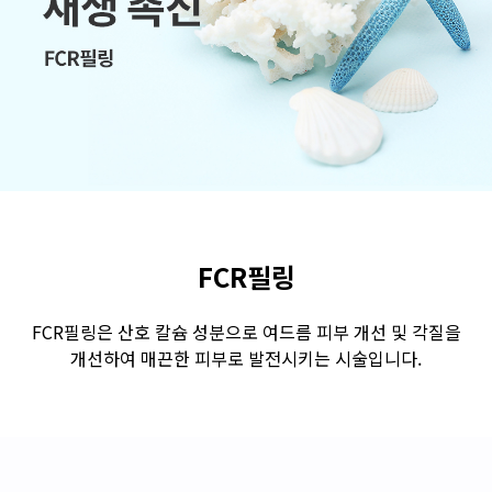
수원점
판교점
광교점
광명점
산본점
부천점
일산점
다산점
김포점
인천검단점
동탄점
평택점
안양점
부평점
안산점
의정부점
시흥배곧점
분당미금점
과천점
하남미사점
화성봉담점
경기광주점
FCR필링
CHUNGCHEONG-DO
FCR필링은 산호 칼슘 성분으로 여드름 피부 개선 및 각질을
개선하여 매끈한 피부로 발전시키는 시술입니다.
천안점
대전점
JEOLLA-DO
광주점
목포점