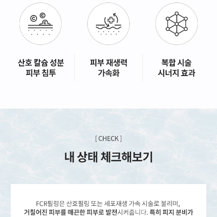
GYEONGSANG-DO
대구점
부산점
창원점