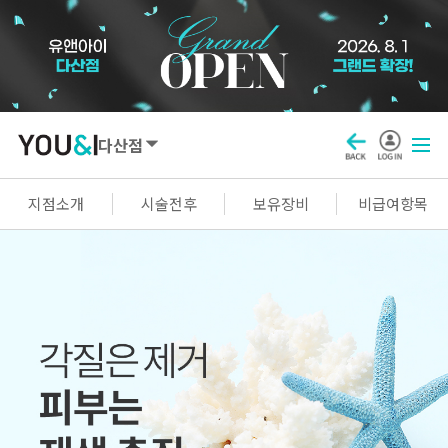
다산점
SEOUL
지점소개
시술전후
보유장비
비급여항목
강남점
선릉점
잠실점
왕십리점
명동점
홍대신촌점
영등포점
마곡점
건대점
구로점
여의도점
천호점
목동점
창동점
GYEONGGI / INCHEON