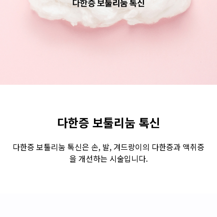
수원점
판교점
광교점
광명점
산본점
부천점
일산점
다산점
김포점
인천검단점
동탄점
평택점
안양점
부평점
안산점
의정부점
시흥배곧점
분당미금점
과천점
하남미사점
화성봉담점
경기광주점
다한증 보툴리눔 톡신
CHUNGCHEONG-DO
다한증 보툴리눔 톡신은 손, 발, 겨드랑이의 다한증과 액취증
을 개선하는 시술입니다.
천안점
대전점
JEOLLA-DO
광주점
목포점