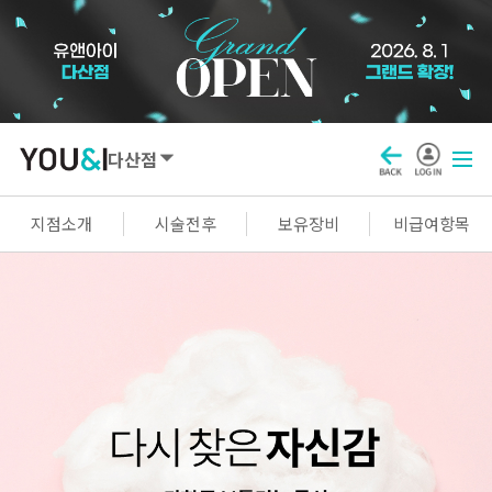
다산점
SEOUL
지점소개
시술전후
보유장비
비급여항목
강남점
선릉점
잠실점
왕십리점
명동점
홍대신촌점
영등포점
마곡점
건대점
구로점
여의도점
천호점
목동점
창동점
GYEONGGI / INCHEON