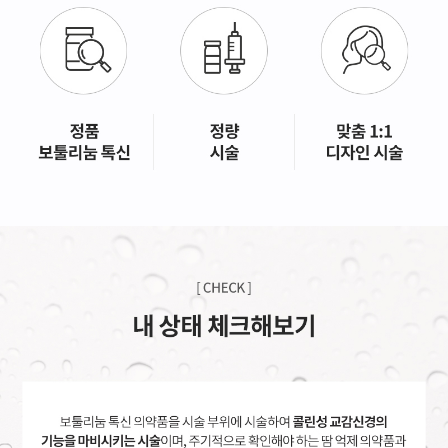
GYEONGSANG-DO
대구점
부산점
창원점