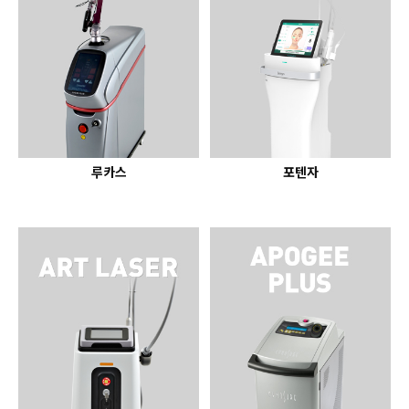
루카스
포텐자