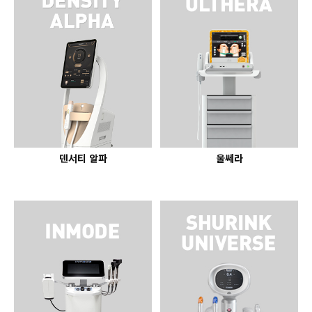
GYEONGSANG-DO
대구점
부산점
창원점
덴서티 알파
울쎄라