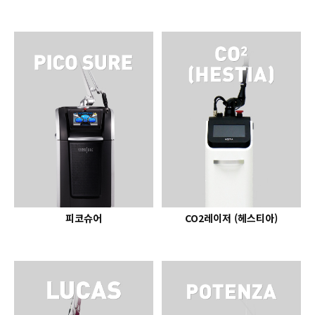
피코슈어
CO2레이저 (헤스티아)