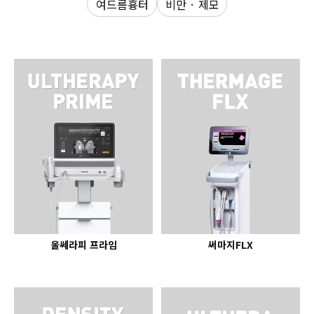
여드름흉터
비만 · 제모
수원점
판교점
광교점
광명점
산본점
부천점
일산점
다산점
김포점
인천검단점
동탄점
평택점
안양점
부평점
안산점
의정부점
시흥배곧점
분당미금점
과천점
하남미사점
화성봉담점
경기광주점
CHUNGCHEONG-DO
천안점
대전점
울쎄라피 프라임
써마지FLX
JEOLLA-DO
광주점
목포점