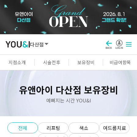
다산점
SEOUL
지점소개
시술전후
보유장비
비급여항목
강남점
선릉점
잠실점
왕십리점
유앤아이 다산점 보유장비
명동점
홍대신촌점
영등포점
마곡점
건대점
구로점
여의도점
천호점
예뻐지는 시간 YOU&I
목동점
창동점
전체
리프팅
색소
여드름치료
GYEONGGI / INCHEON