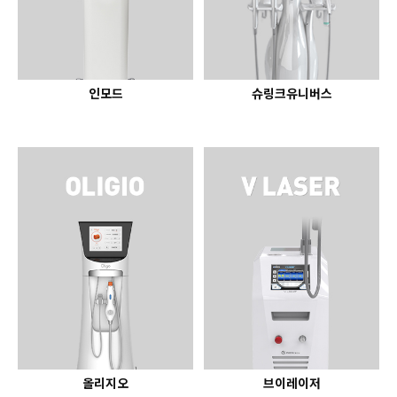
인모드
슈링크유니버스
올리지오
브이레이저