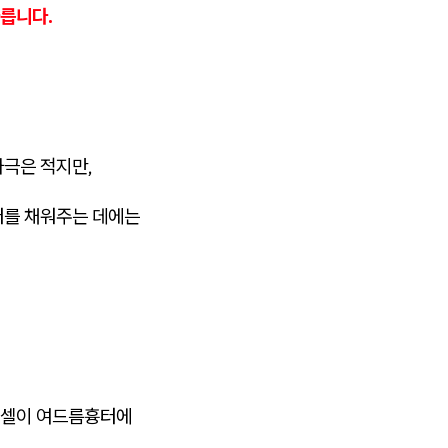
릅니다.
자극은 적지만,
터를 채워주는 데에는
락셀이 여드름흉터에