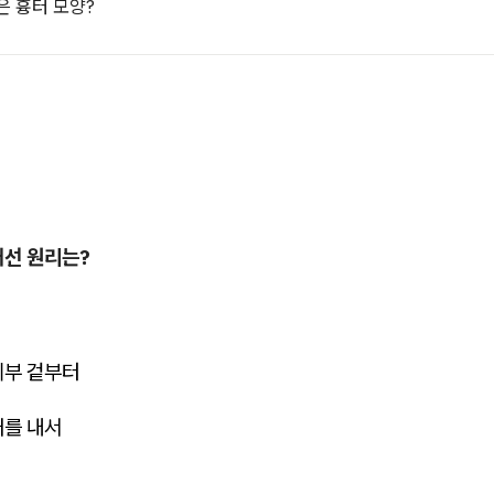
좋은 흉터 모양?
개선 원리는?
피부 겉부터
처를 내서