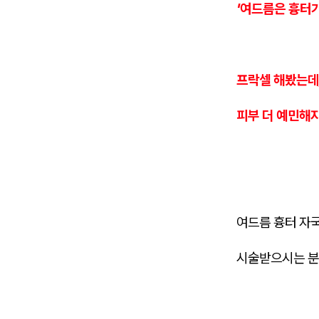
'여드름은 흉터가
프락셀 해봤는데
피부 더 예민해지
여드름 흉터 자
시술받으시는 분