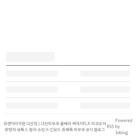
Powered
유앤아이의원 다산점 | 다산피부과·울쎄라·써마지FLX·피코슈어
RSS
·
by
·포텐자·보톡스·필러·슈링크·인모드·쥬베룩 피부과 공식 블로그
Inblog