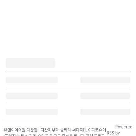
Powered
유앤아이의원 다산점 | 다산피부과·울쎄라·써마지FLX·피코슈어
RSS
·
by
·포텐자·보톡스·필러·슈링크·인모드·쥬베룩 피부과 공식 블로그