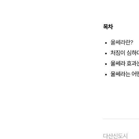
목차
울쎄라란?
처짐이 심하
울쎄라 효과
울쎄라는 어
다산신도시