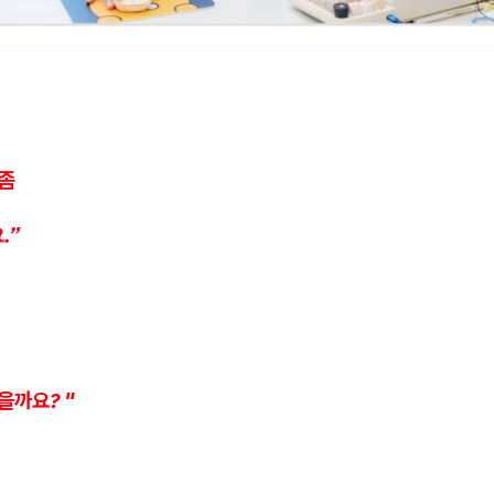
 좀
.”
을까요? "