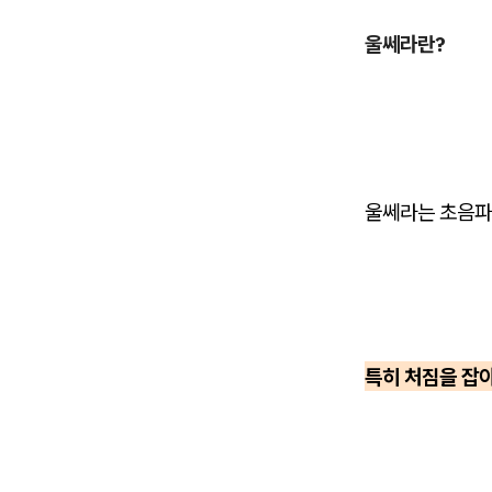
울쎄라란?
울쎄라는 초음파
특히 처짐을 잡아