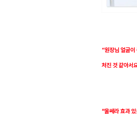
“원장님 얼굴이
처진 것 같아서요
"울쎄라 효과 있