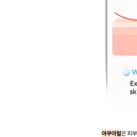
아쿠아필
은 피부