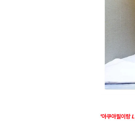
'아쿠아필이랑 L