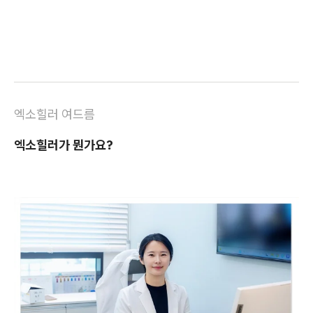
엑소힐러 여드름
엑소힐러가 뭔가요?