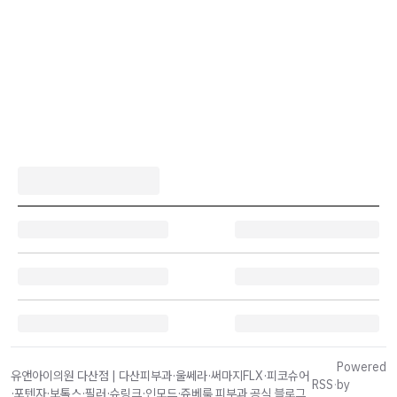
Powered
유앤아이의원 다산점 | 다산피부과·울쎄라·써마지FLX·피코슈어
RSS
·
by
·포텐자·보톡스·필러·슈링크·인모드·쥬베룩 피부과 공식 블로그