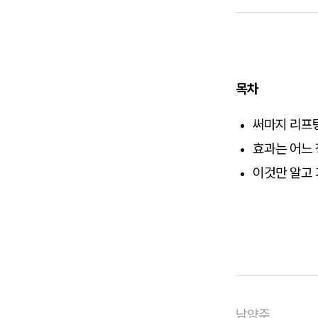
목차
써마지 리프
효과는 어느
이것만 알고
남양주