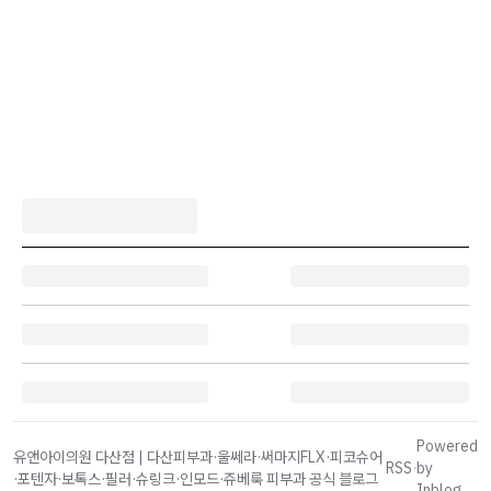
Powered
유앤아이의원 다산점 | 다산피부과·울쎄라·써마지FLX·피코슈어
RSS
·
by
·포텐자·보톡스·필러·슈링크·인모드·쥬베룩 피부과 공식 블로그
Inblog