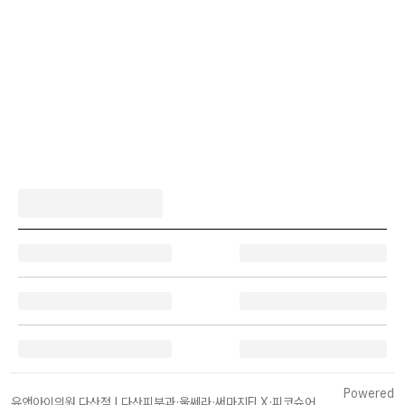
Powered
유앤아이의원 다산점 | 다산피부과·울쎄라·써마지FLX·피코슈어